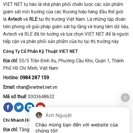
VIET NET tự hào là nhà phân phối chiến lược các sản phẩm
giám sát môi trường của các thương hiệu hàng đầu thế giới
là
Avtech
và
RLE
tại thị trường Việt Nam. Là những tập đoàn
tiên phong về giải pháp giám sát hạ tầng và trung tâm dữ liệu,
Avtech và RLE đã tin tưởng và lựa chọn VIET NET để là người
tiếp cận và phân phối sản phẩm của họ tại thị trường này.
Công Ty Cổ Phần Kỹ Thuật VIET NET
Địa chỉ:
55/5 Trần Đình Xu, Phường Cầu Kho, Quận 1, Thành
Phố Hồ Chí Minh, Việt Nam
Hotline:
0984 287 159
Email:
nhan@vietnet.net.vn
Mã số thuế:
0303648632
Ánh Nguyệt
Chi Nhánh (Hà Nội):
Chào mừng bạn đến với website của 
Địa chỉ:
Tầng 6 số 52 Chùa Hà, Phường Quan Hoa, Quận Cầu
chúng tôi!