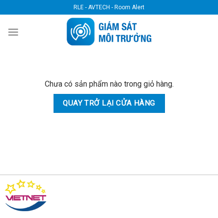
Skip
RLE - AVTECH - Room Alert
to
content
Chưa có sản phẩm nào trong giỏ hàng.
QUAY TRỞ LẠI CỬA HÀNG