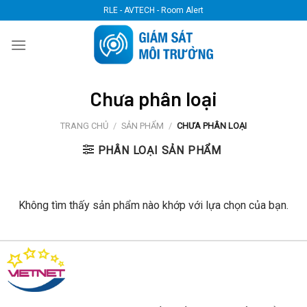
Skip
RLE - AVTECH - Room Alert
to
content
Chưa phân loại
TRANG CHỦ
/
SẢN PHẨM
/
CHƯA PHÂN LOẠI
PHÂN LOẠI SẢN PHẨM
Không tìm thấy sản phẩm nào khớp với lựa chọn của bạn.