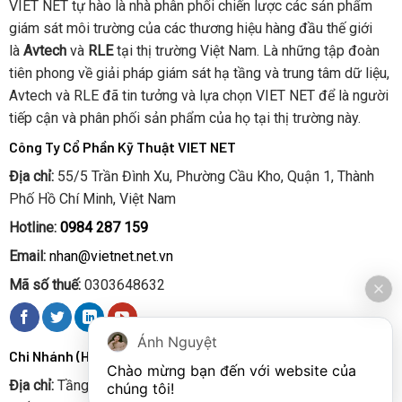
VIET NET tự hào là nhà phân phối chiến lược các sản phẩm
giám sát môi trường của các thương hiệu hàng đầu thế giới
là
Avtech
và
RLE
tại thị trường Việt Nam. Là những tập đoàn
tiên phong về giải pháp giám sát hạ tầng và trung tâm dữ liệu,
Avtech và RLE đã tin tưởng và lựa chọn VIET NET để là người
tiếp cận và phân phối sản phẩm của họ tại thị trường này.
Công Ty Cổ Phần Kỹ Thuật VIET NET
Địa chỉ:
55/5 Trần Đình Xu, Phường Cầu Kho, Quận 1, Thành
Phố Hồ Chí Minh, Việt Nam
Hotline:
0984 287 159
Email:
nhan@vietnet.net.vn
Mã số thuế:
0303648632
Ánh Nguyệt
Chi Nhánh (Hà Nội):
Chào mừng bạn đến với website của 
Địa chỉ:
Tầng 6 số 52 Chùa Hà, Phường Quan Hoa, Quận Cầu
chúng tôi!