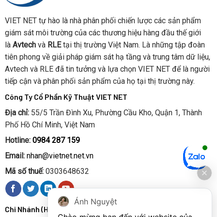
Cách ly quang điện 3000VAC đảm bảo an toàn tín hiệu
VIET NET tự hào là nhà phân phối chiến lược các sản phẩm
Lắp đặt dễ dàng, tương thích hoàn toàn với FMS 48V
giám sát môi trường của các thương hiệu hàng đầu thế giới
của RLE
là
Avtech
và
RLE
tại thị trường Việt Nam. Là những tập đoàn
tiên phong về giải pháp giám sát hạ tầng và trung tâm dữ liệu,
Thông số kỹ thuật EXP-C-48
Avtech và RLE đã tin tưởng và lựa chọn VIET NET để là người
THÔNG SỐ
CHI TIẾT
tiếp cận và phân phối sản phẩm của họ tại thị trường này.
Loại thiết bị
Thẻ mở rộng nội bộ cho Falcon FMS 48V
Công Ty Cổ Phần Kỹ Thuật VIET NET
Đầu vào kỹ
Địa chỉ:
55/5 Trần Đình Xu, Phường Cầu Kho, Quận 1, Thành
48 ngõ vào dạng tiếp xúc khô (NO/NC)
thuật số
Phố Hồ Chí Minh, Việt Nam
Điện áp cách
Hotline:
0984 287 159
3000VAC RMS, cách ly quang điện
ly
Email:
nhan@vietnet.net.vn
Nguồn tương
Chỉ sử dụng trong thiết bị FMS 48VDC
thích
Mã số thuế:
0303648632
Khả năng mở
FMS 1U chứa 1 thẻ mở rộng; FMS 2U chứa tối
rộng
đa 4 thẻ mở rộng
Ánh Nguyệt
Chi Nhánh (Hà Nội):
Ứng dụng của EXP-C-48