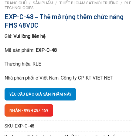
TRANG CHỦ
/
SẢN PHẨM
/
THIẾT BỊ GIÁM SÁT MÔI TRƯỜNG
/
RLE
TECHNOLOGIES
EXP-C-48 – Thẻ mở rộng thêm chức năng
FMS 48VDC
Giá:
Vui lòng liên hệ
Mã sản phẩm:
EXP-C-48
Thương hiệu: RLE
Nhà phân phối ở Việt Nam:
Công ty CP KT VIET NET
YÊU CẦU BÁO GIÁ SẢN PHẨM NÀY
NHÂN - 0984 287 159
SKU:
EXP-C-48