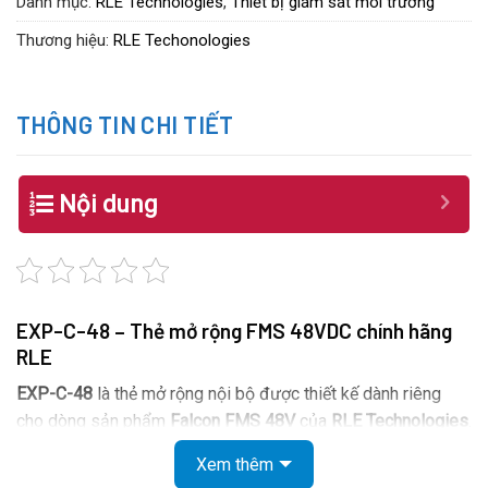
Danh mục:
RLE Technologies
,
Thiết bị giám sát môi trường
Thương hiệu:
RLE Techonologies
THÔNG TIN CHI TIẾT
Nội dung
EXP-C-48 – Thẻ mở rộng FMS 48VDC chính hãng
RLE
EXP-C-48
là thẻ mở rộng nội bộ được thiết kế dành riêng
cho dòng sản phẩm
Falcon FMS 48V
của
RLE Technologies
.
Sản phẩm cho phép mở rộng thêm số lượng đầu vào tiếp
Xem thêm
xúc khô, giúp hệ thống giám sát hoạt động ổn định, linh hoạt