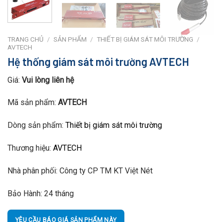
TRANG CHỦ
/
SẢN PHẨM
/
THIẾT BỊ GIÁM SÁT MÔI TRƯỜNG
/
AVTECH
Hệ thống giám sát môi trường AVTECH
Giá:
Vui lòng liên hệ
Mã sản phẩm:
AVTECH
Dòng sản phẩm:
Thiết bị giám sát môi trường
Thương hiệu:
AVTECH
Nhà phân phối:
Công ty CP TM KT Việt Nét
Bảo Hành:
24 tháng
YÊU CẦU BÁO GIÁ SẢN PHẨM NÀY