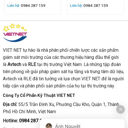
vấn đề sống còn.
Hệ thống của AVTECH cung cấp một giải
Liên hệ:
0984 287 159
Liên hệ:
0984 287 159
pháp “All-in-one” (Tất cả trong một),
giúp người quản trị an
tâm tuyệt đối với các tính năng giám sát toàn diện:
Giám sát nhiệt độ và độ ẩm:
Đảm bảo thiết bị luôn hoạt
động trong dải nhiệt an toàn,
ngăn ngừa quá nhiệt gây
hỏng hóc phần cứng.
VIET NET tự hào là nhà phân phối chiến lược các sản phẩm
giám sát môi trường của các thương hiệu hàng đầu thế giới
Giám sát nguồn điện:
Phát hiện ngay lập tức sự cố mất
là
Avtech
và
RLE
tại thị trường Việt Nam. Là những tập đoàn
điện để kích hoạt máy phát hoặc quy trình tắt máy an
tiên phong về giải pháp giám sát hạ tầng và trung tâm dữ liệu,
toàn.
Avtech và RLE đã tin tưởng và lựa chọn VIET NET để là người
tiếp cận và phân phối sản phẩm của họ tại thị trường này.
An ninh vật lý:
Tích hợp cảm biến âm thanh,
ánh sáng
và
cảm biến mở cửa
.
Tính năng này cực kỳ hữu ích cho
Công Ty Cổ Phần Kỹ Thuật VIET NET
việc chống trộm hoặc giám sát ra/vào tại các phòng
Địa chỉ:
55/5 Trần Đình Xu, Phường Cầu Kho, Quận 1, Thành
cách ly,
kho dược phẩm.
Phố Hồ Chí Minh, Việt Nam
Giám sát luồng không khí (Airflow):
Đặc biệt quan trọng
Hotline:
0984 287 159
Ánh Nguyệt
với Data Center để kiểm tra hiệu quả của hệ thống làm