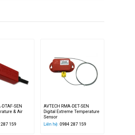
FMS F3400
g dây điện thoại, hỗ trợ giao thức PPP, đảm
P-IM
là dòng modem nội bộ được RLE
-DTAF-SEN
AVTECH RMA-DET-SEN
rature & Air
Digital Extreme Temperature
i các cảnh báo khẩn cấp và báo động qua đường dây
Sensor
WAN) gặp sự cố hoặc ngừng hoạt động.
 287 159
Liên hệ:
0984 287 159