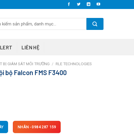
ALERT
LIÊN HỆ
T BỊ GIÁM SÁT MÔI TRƯỜNG
/
RLE TECHNOLOGIES
i bộ Falcon FMS F3400
ÀY
NHÂN - 0984 287 159