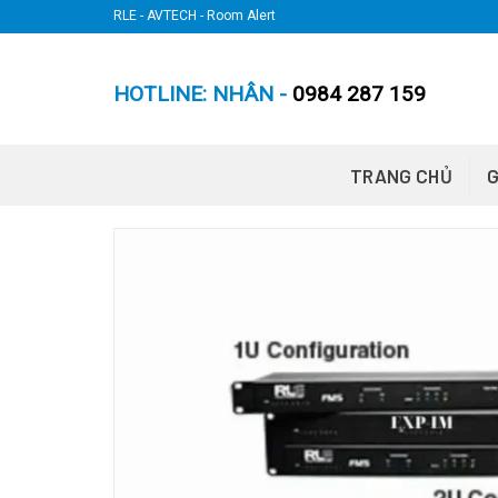
Skip
RLE - AVTECH - Room Alert
to
content
HOTLINE: NHÂN -
0984 287 159
TRANG CHỦ
G