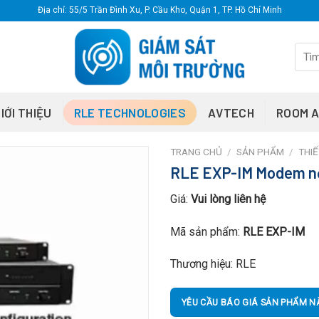
Địa chỉ: 55/5 Trần Đình Xu, P. Cầu Kho, Quận 1, TP. Hồ Chí Minh
Tìm
kiếm:
IỚI THIỆU
RLE TECHNOLOGIES
AVTECH
ROOM 
TRANG CHỦ
/
SẢN PHẨM
/
THIẾ
RLE EXP-IM Modem nộ
Giá:
Vui lòng liên hệ
Mã sản phẩm:
RLE
EXP-IM
Thương hiệu: RLE
YÊU CẦU BÁO GIÁ SẢN PHẨM N